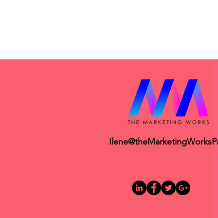
Ilene@theMarketingWorks